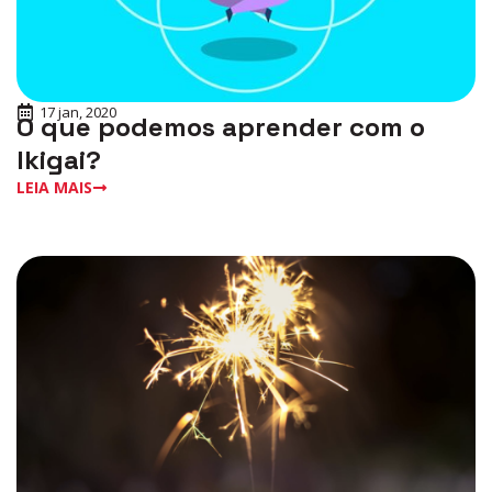
17 jan, 2020
O que podemos aprender com o
Ikigai?
LEIA MAIS