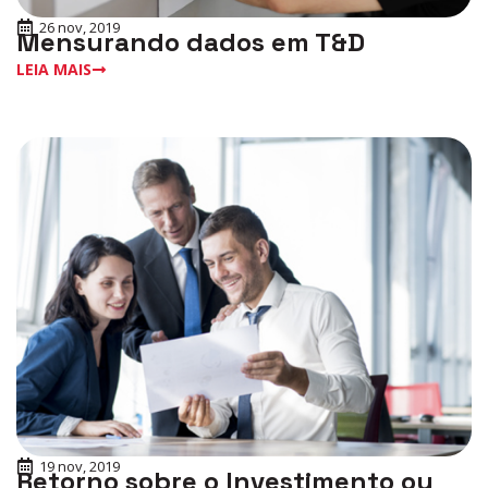
26 nov, 2019
Mensurando dados em T&D
LEIA MAIS
19 nov, 2019
Retorno sobre o Investimento ou