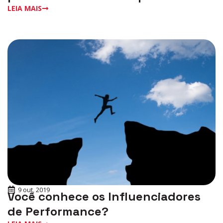
LEIA MAIS
9 out, 2019
Você conhece os Influenciadores
de Performance?