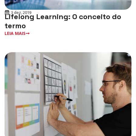
3 dez, 2019
Lifelong Learning: O conceito do
termo
LEIA MAIS