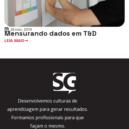
26 nov, 2019
Mensurando dados em T&D
LEIA MAIS
Desenvolvemos culturas de
aprendizagem para gerar resultados.
Formamos profissionais para que
façam o mesmo.