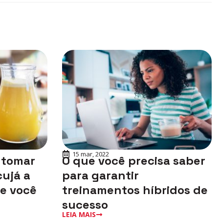
15 mar, 2022
 tomar
O que você precisa saber
ujá a
para garantir
ue você
treinamentos híbridos de
sucesso
LEIA MAIS