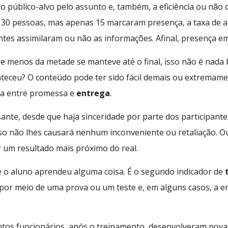
o público-alvo pelo assunto e, também, a eficiência ou não
e 30 pessoas, mas apenas 15 marcaram presença, a taxa de 
ntes assimilaram ou não as informações. Afinal, presença em
e menos da metade se manteve até o final, isso não é nad
nteceu?
O conteúdo pode ter sido fácil demais ou extremament
ia entre promessa e
entrega
.
sante, desde que haja sinceridade por parte dos participant
isso não lhes causará nenhum inconveniente ou retaliação. Ou
 um resultado mais próximo do real.
e o aluno aprendeu alguma coisa. É o segundo indicador de
 por meio de uma prova ou um teste e, em alguns casos, a 
uantos funcionários, após o treinamento, desenvolveram nov