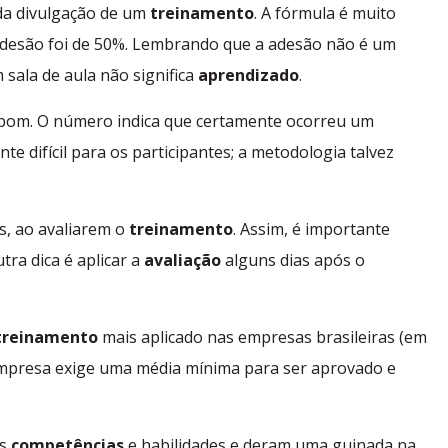
 da divulgação de um
treinamento
. A fórmula é muito
adesão foi de 50%. Lembrando que a adesão não é um
 sala de aula não significa
aprendizado
.
a bom. O número indica que certamente ocorreu um
e difícil para os participantes;
a metodologia talvez
es, ao avaliarem o
treinamento
.
Assim, é importante
tra dica é aplicar a
avaliação
alguns dias após o
treinamento
mais aplicado nas empresas brasileiras (em
empresa exige uma média mínima para ser aprovado e
as
competências
e habilidades e deram uma guinada na