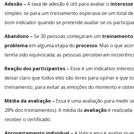
Adesão –
A taxa de adesão é útil para avaliar o
interesse
simples: se para um treinamento esperava-se um total d
bom indicador quando se pretende avaliar se os participa
Abandono –
Se 30 pessoas começaram um
treinamento
problema
em alguma etapa do
processo
.
Mas o que aco
tenha sido equivocada;
as pessoas perceberam incoerênc
Reação dos participantes –
Esse é um indicativo interes
deixar claro que todos eles são livres para opinar e que 
treinamento, para evitar as emoções do momento e obter
Média da avaliação –
Essa é uma avaliação para medir s
28% dos treinamentos).
A média da
avaliação
é realizada
receber o certificado.
Aproveitamento individual –
A lógica aqui é avaliar q