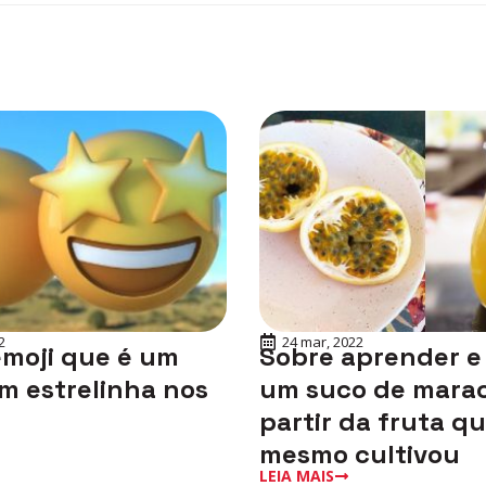
2
24 mar, 2022
emoji que é um
Sobre aprender e
m estrelinha nos
um suco de marac
partir da fruta q
mesmo cultivou
LEIA MAIS