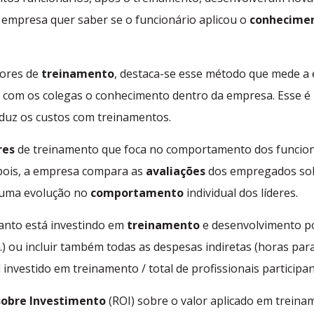
a empresa quer saber se o funcionário aplicou o
conhecime
dores de
treinamento
, destaca-se esse método que mede a 
r com os colegas o conhecimento dentro da empresa.
Esse é
duz os custos com treinamentos.
res
de treinamento que foca no comportamento dos funcionár
pois, a empresa compara as
avaliações
dos empregados sobr
lguma evolução no
comportamento
individual dos líderes.
anto está investindo em
treinamento
e desenvolvimento po
.) ou incluir também todas as despesas indiretas (horas par
 investido em treinamento / total de profissionais participan
sobre Investimento
(ROI) sobre o valor aplicado em treina