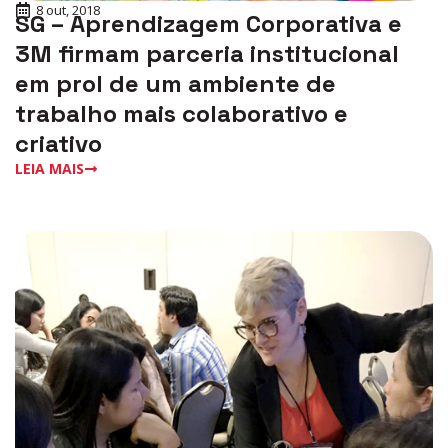
8 out, 2018
SG – Aprendizagem Corporativa e
3M firmam parceria institucional
em prol de um ambiente de
trabalho mais colaborativo e
criativo
LEIA MAIS