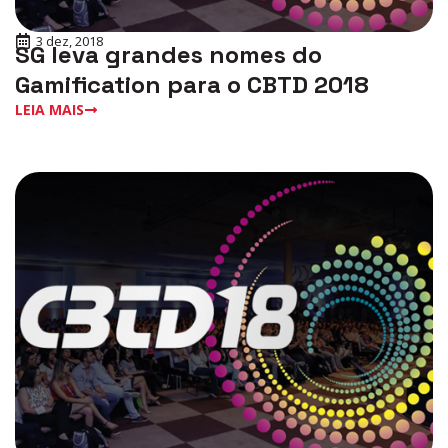
3 dez, 2018
SG leva grandes nomes do
Gamification para o CBTD 2018
LEIA MAIS