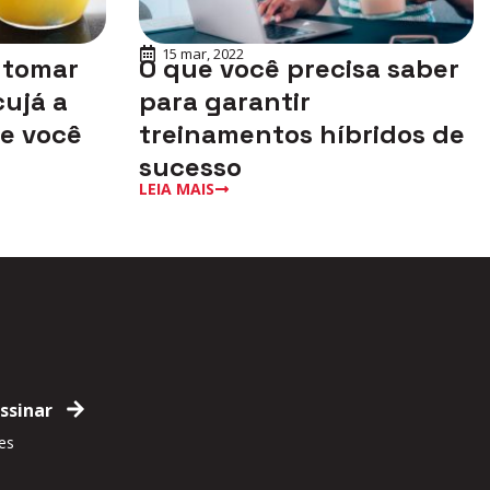
15 mar, 2022
 tomar
O que você precisa saber
ujá a
para garantir
ue você
treinamentos híbridos de
sucesso
LEIA MAIS
es