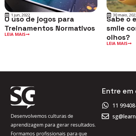
1 jun, 2022
30 maio, 202
O uso de jogos para
Sabe o 
Treinamentos Normativos
smile co
LEIA MAIS
olhos?
LEIA MAIS
Entre em
11 99408
sg@learn
Desenvolvemos culturas de
aprendizagem para gerar resultados.
Formamos profissionais para que