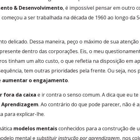
ento & Desenvolvimento
, é impossível pensar em outro c
m
começou a ser trabalhada na década de 1960 ao longo da S
o delicado. Dessa maneira, peço o máximo de sua atenção pa
z presente dentro das corporações. Eis, o meu questionamen
ros tinham um alto custo, o que refletia na disposição em 
quência, tem outras prioridades pela frente. Ou seja, nos 
e
aumentar o engajamento
.
r fora da caixa
e ir contra o senso comum. A dica que eu te 
e Aprendizagem
. Ao contrário do que pode parecer, não é
 para explicar-lhe.
mática
modelos mentais
conhecidos para a construção de 
modelo mental e
substituir instrução por aprendizagem
, nos co