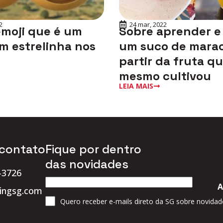
2
24 mar, 2022
emoji que é um
Sobre aprender e
m estrelinha nos
um suco de marac
partir da fruta q
mesmo cultivou
LEIA MAIS
 contato
Fique por dentro
das novidades
-3726
ingsg.com
Quero receber e-mails direto da SG sobre novidad