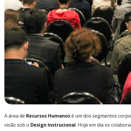
A área de
Recursos Humanos
é um dos segmentos corpora
visão sob o
Design Instrucional
. Hoje em dia os colabor