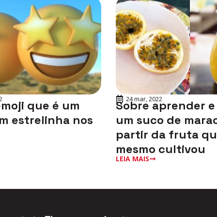
2
24 mar, 2022
emoji que é um
Sobre aprender e
m estrelinha nos
um suco de marac
partir da fruta q
mesmo cultivou
LEIA MAIS