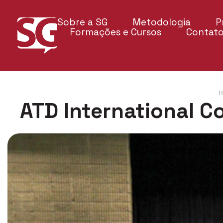
Sobre a SG
Metodologia
P
Formações e Cursos
Contat
H
ATD International C