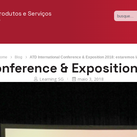
rodutos e Serviços
o
ome
Blog
ATD International Conference & Exposition 2018: estaremos l
onference & Exposition
Learning SG
maio 3, 2018