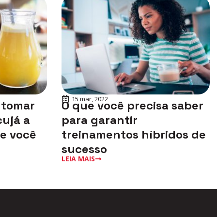
15 mar, 2022
 tomar
O que você precisa saber
ujá a
para garantir
ue você
treinamentos híbridos de
sucesso
LEIA MAIS