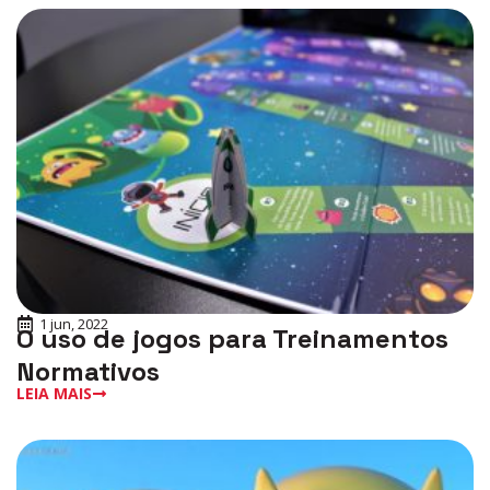
1 jun, 2022
O uso de jogos para Treinamentos
Normativos
LEIA MAIS