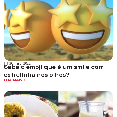
30 maio, 2022
Sabe o emoji que é um smile com
estrelinha nos olhos?
LEIA MAIS