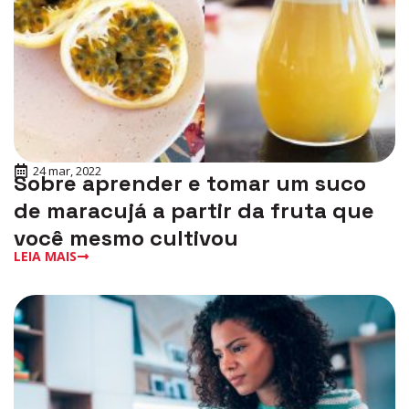
24 mar, 2022
Sobre aprender e tomar um suco
de maracujá a partir da fruta que
você mesmo cultivou
LEIA MAIS