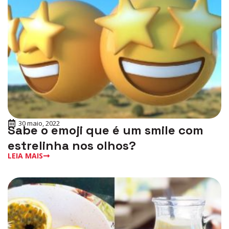
30 maio, 2022
Sabe o emoji que é um smile com
estrelinha nos olhos?
LEIA MAIS