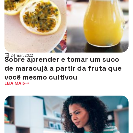
24 mar, 2022
Sobre aprender e tomar um suco
de maracujá a partir da fruta que
você mesmo cultivou
LEIA MAIS