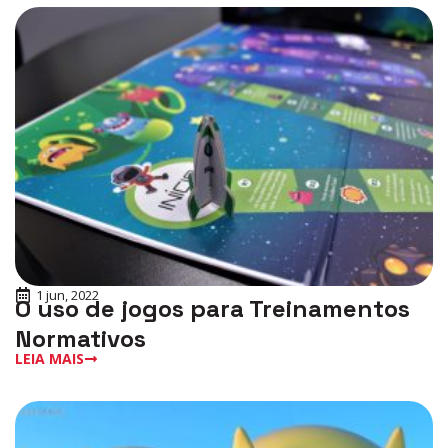
1 jun, 2022
O uso de jogos para Treinamentos
Normativos
LEIA MAIS