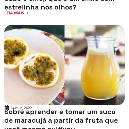
estrelinha nos olhos?
LEIA MAIS
24 mar, 2022
Sobre aprender e tomar um suco
de maracujá a partir da fruta que
você mesmo cultivou