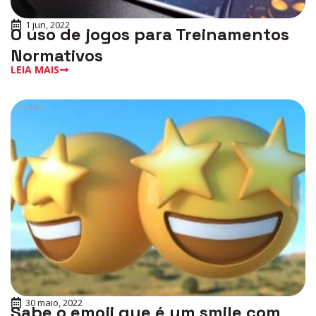
1 jun, 2022
O uso de jogos para Treinamentos
Normativos
LEIA MAIS
30 maio, 2022
Sabe o emoji que é um smile com