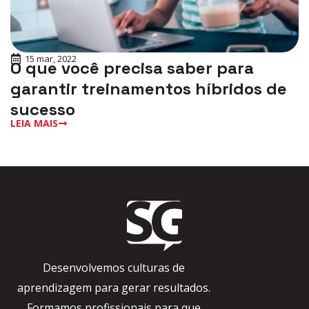
15 mar, 2022
O que você precisa saber para
garantir treinamentos híbridos de
sucesso
LEIA MAIS
Desenvolvemos culturas de
aprendizagem para gerar resultados.
Formamos profissionais para que