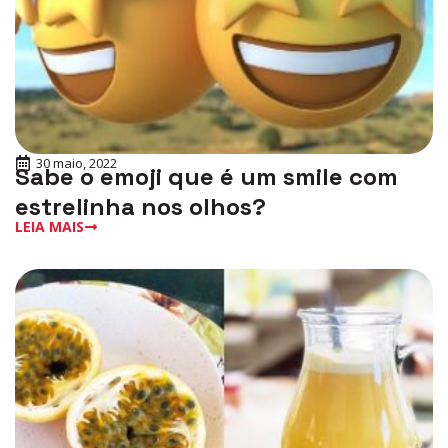
30 maio, 2022
Sabe o emoji que é um smile com
estrelinha nos olhos?
LEIA MAIS