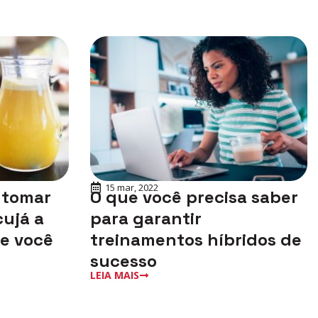
15 mar, 2022
 tomar
O que você precisa saber
ujá a
para garantir
ue você
treinamentos híbridos de
sucesso
LEIA MAIS