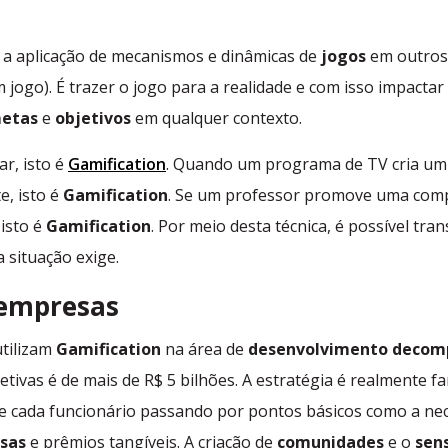
a aplicação de mecanismos e dinâmicas de
jogos
em outros
 jogo). É trazer o jogo para a realidade e com isso impacta
etas
e
objetivos
em qualquer contexto.
r, isto é
Gamification
. Quando um programa de TV cria um
e, isto é
Gamification
. Se um professor promove uma comp
isto é
Gamification
. Por meio desta técnica, é possível tr
 situação exige.
 empresas
tilizam
Gamification
na área de
desenvolvimento decom
tivas é de mais de R$ 5 bilhões. A estratégia é realmente f
e cada funcionário passando por pontos básicos como a ne
sas
e prêmios tangíveis. A criação de
comunidades
e o
sen