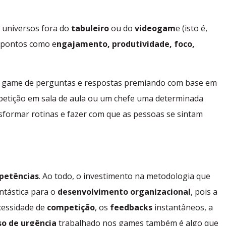
 universos fora do
tabuleiro
ou do
videogam
e (isto é,
r pontos como e
ngajamento, produtividade, foco,
 game de perguntas e respostas premiando com base em
etição em sala de aula ou um chefe uma determinada
ansformar rotinas e fazer com que as pessoas se sintam
petências
. Ao todo, o investimento na metodologia que
antástica para o
desenvolvimento organizacional
, pois a
cessidade de
competição
, os
feedbacks
instantâneos, a
so de urgência
trabalhado nos games também é algo que