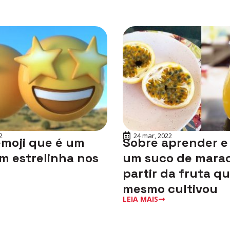
2
24 mar, 2022
emoji que é um
Sobre aprender e
m estrelinha nos
um suco de marac
partir da fruta q
mesmo cultivou
LEIA MAIS