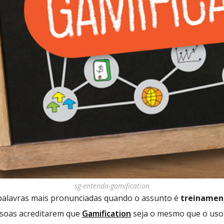
sg-entenda-gamification
palavras mais pronunciadas quando o assunto é
treinamen
ssoas acreditarem que
Gamification
seja o mesmo que o uso