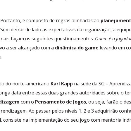
. Portanto, é composto de regras alinhadas ao
planejament
“Sem deixar de lado as expectativas da organização, a equip
sionais façam os seguintes questionamentos:
Quem é o jogador
ivo a ser alcançado com a
dinâmica do game
levando em co
a.
ado do norte-americano
Karl Kapp
na sede da SG – Aprendiz
 longa data entre estas duas grandes autoridades sobre o t
ndizagem
com o
Pensamento de Jogos
, ou seja, farão o d
endizagem. Ao passar pelos níveis 1, 2 e 3 adquirirão con
4, consiste na implementação do seu jogo com mentoria indi