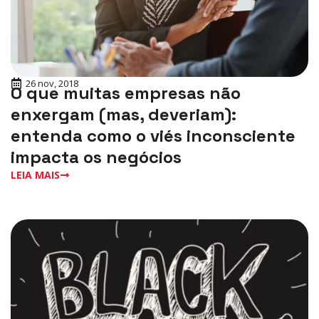
26 nov, 2018
O que muitas empresas não
enxergam (mas, deveriam):
entenda como o viés inconsciente
impacta os negócios
LEIA MAIS