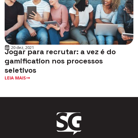
20 dez, 2021
Jogar para recrutar: a vez é do
gamification nos processos
seletivos
LEIA MAIS