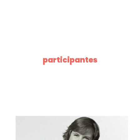
participantes
Transforme
desafios em
oportunidades
e lidere
mudanças com
confiança!