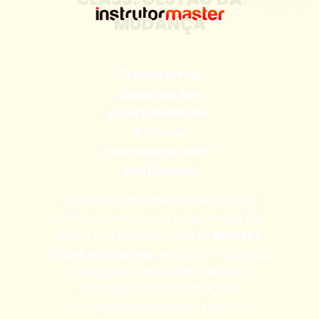
MUDANÇA
Transforme
desafios em
oportunidades
e lidere
mudanças com
confiança!
A mudança é inevitável, mas a
forma como você a gerencia faz
toda a diferença. Nesta
Master
Class exclusiva
, você terá acesso
a insights e estratégias para
conduzir transformações
organizacionais de forma